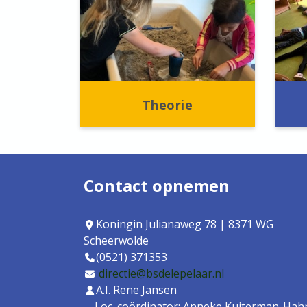
Theorie
Contact opnemen
Koningin Julianaweg 78 | 8371 WG
Scheerwolde
(0521) 371353
directie@bsdelepelaar.nl
A.I. Rene Jansen
Loc. coördinator: Anneke Kuiterman-Hah