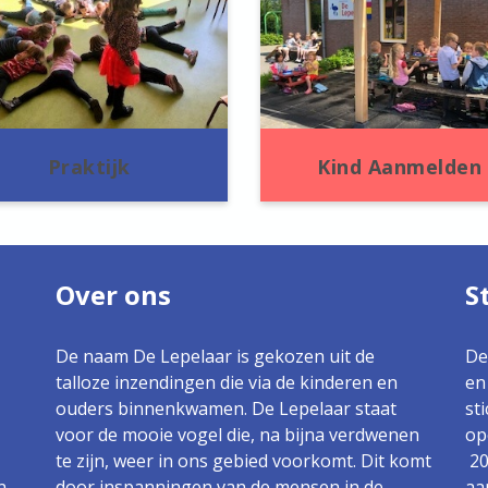
Praktijk
Kind Aanmelden
Over ons
S
De naam De Lepelaar is gekozen uit de
De
talloze inzendingen die via de kinderen en
en
ouders binnenkwamen. De Lepelaar staat
st
voor de mooie vogel die, na bijna verdwenen
op
te zijn, weer in ons gebied voorkomt. Dit komt
20
n
door inspanningen van de mensen in de
aa